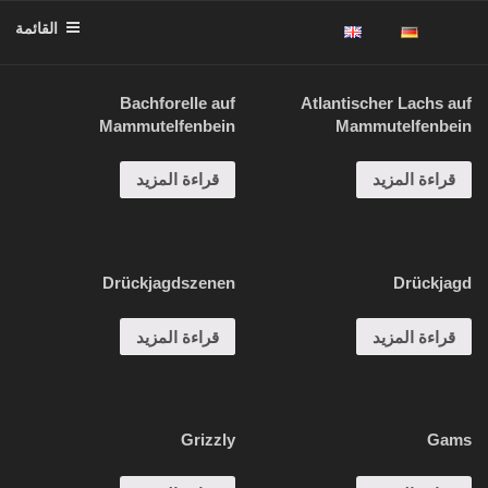
لتجاوز
القائمة
لى
لمحتوى
Bachforelle auf
Atlantischer Lachs auf
Mammutelfenbein
Mammutelfenbein
قراءة المزيد
قراءة المزيد
Drückjagdszenen
Drückjagd
قراءة المزيد
قراءة المزيد
Grizzly
Gams