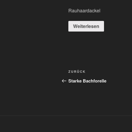
Rauhaardackel
Weiterlesen
Beitragsnavigation
Vorheriger
ZURÜCK
Beitrag
Starke Bachforelle