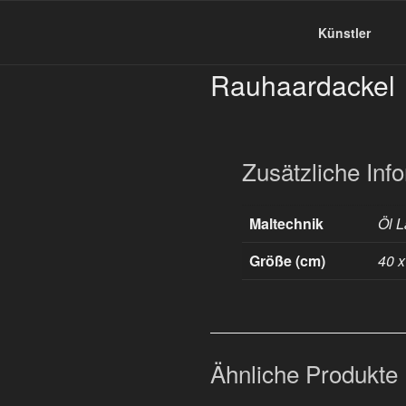
Zum
Inhalt
Dieter Schiele
Künstler
springen
Rauhaardackel
Zusätzliche Inf
Maltechnik
Öl L
Größe (cm)
40 x
Ähnliche Produkte