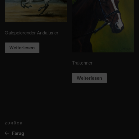
Galoppierender Andalusier
Weiterlesen
Trakehner
Weiterlesen
Beitragsnavigation
Vorheriger
ZURÜCK
Beitrag
Farag