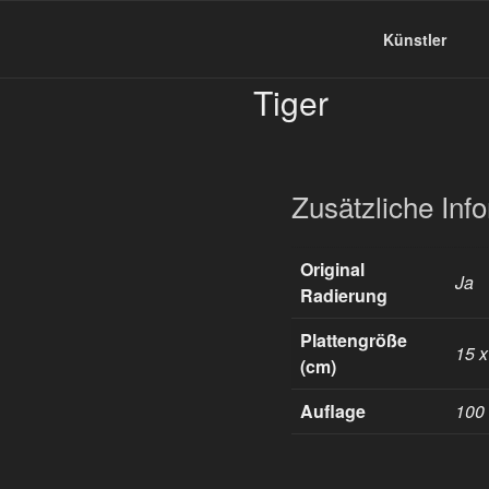
Zum
Inhalt
Dieter Schiele
Künstler
springen
Tiger
Zusätzliche Inf
Original
Ja
Radierung
Plattengröße
15 x
(cm)
Auflage
100