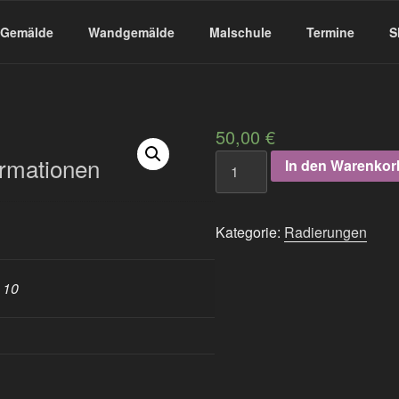
Gemälde
Wandgemälde
Malschule
Termine
S
50,00
€
Tiger
ormationen
In den Warenkor
Menge
Kategorie:
Radierungen
 10