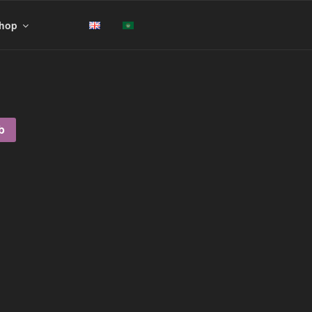
hop
b